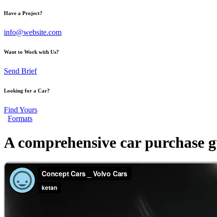
Have a Project?
info@website.com
Want to Work with Us?
Send Brief
Looking for a Car?
Find Yours
Formats
A comprehensive car purchase g