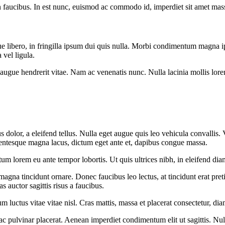
 faucibus. In est nunc, euismod ac commodo id, imperdiet sit amet massa
que libero, in fringilla ipsum dui quis nulla. Morbi condimentum magna 
vel ligula.
gue hendrerit vitae. Nam ac venenatis nunc. Nulla lacinia mollis lorem, 
olor, a eleifend tellus. Nulla eget augue quis leo vehicula convallis. V
lentesque magna lacus, dictum eget ante et, dapibus congue massa.
m lorem eu ante tempor lobortis. Ut quis ultrices nibh, in eleifend di
magna tincidunt ornare. Donec faucibus leo lectus, at tincidunt erat pre
 auctor sagittis risus a faucibus.
 luctus vitae vitae nisl. Cras mattis, massa et placerat consectetur, dia
us ac pulvinar placerat. Aenean imperdiet condimentum elit ut sagittis.