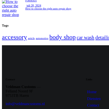
FORMATS
juli 20, 2024
How to choose the right auto repair shop
Tags
accessory
body shop
car wash
detail
article
automotive
Contact
Links
Veldman Customs
—
Felland Noord 9F
Home
9753TB Haren
Diensten
info@veldmancustoms.nl
Contact