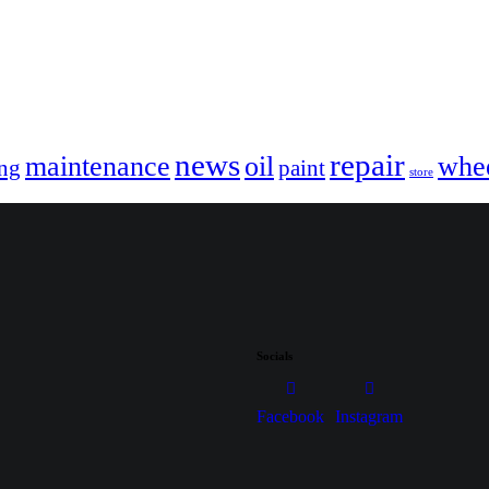
news
repair
maintenance
oil
whe
ing
paint
store
Socials
Facebook
Instagram