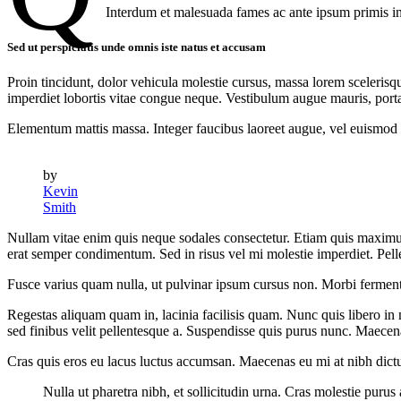
Interdum et malesuada fames ac ante ipsum primis in
Sed ut perspiciatis unde omnis iste natus et accusam
Proin tincidunt, dolor vehicula molestie cursus, massa lorem sceleris
imperdiet lobortis vitae congue neque. Vestibulum augue mauris, porta 
Elementum mattis massa. Integer faucibus laoreet augue, vel euismod au
by
Kevin
Smith
Nullam vitae enim quis neque sodales consectetur. Etiam quis maximus d
erat semper condimentum. Sed in risus vel mi molestie imperdiet. Pel
Fusce varius quam nulla, ut pulvinar ipsum cursus non. Morbi fermentu
Regestas aliquam quam in, lacinia facilisis quam. Nunc quis libero in 
sed finibus velit pellentesque a. Suspendisse quis purus nunc. Maecenas
Cras quis eros eu lacus luctus accumsan. Maecenas eu mi at nibh dictum
Nulla ut pharetra nibh, et sollicitudin urna. Cras molestie pur