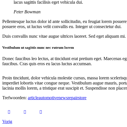
lacus sagittis facilisis eget vehicula dui.
Peter Bowman
Pellentesque luctus dolor id ante sollicitudin, eu feugiat lorem posue
posuere eros, ut luctus velit convallis eu. Integer ut consectetur dui.
Duis convallis nunc vitae augue ultrices laoreet. Sed eget aliquam mi. 
Vestibulum ut sagittis nunc nec rutrum lorem
Donec faucibus leo lectus, at tincidunt erat pretium eget. Maecenas ege
faucibus. Cras quis eros eu lacus luctus accumsan.
Proin tincidunt, dolor vehicula molestie cursus, massa lorem sceleris
imperdiet lobortis vitae congue neque. Vestibulum augue mauris, porta
lacinia mollis lorem, a tristique erat suscipit et. Suspendisse non placer
Trefwoorden:
article
automotive
news
repair
store
Vorig