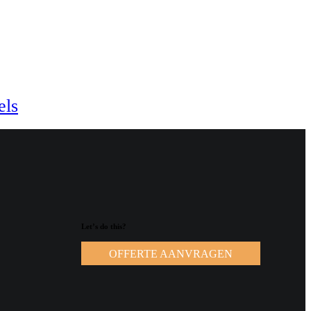
els
Let’s do this?
OFFERTE AANVRAGEN