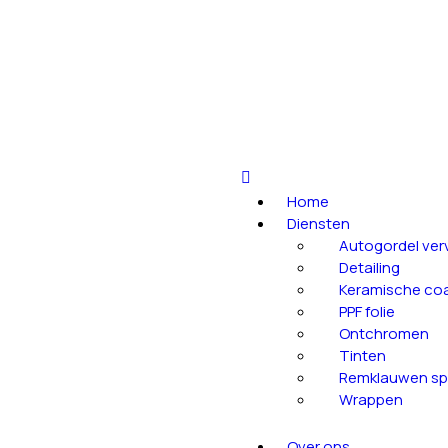
Home
Diensten
Autogordel ve
Detailing
Keramische coa
PPF folie
Ontchromen
Tinten
Remklauwen sp
Wrappen
Over ons