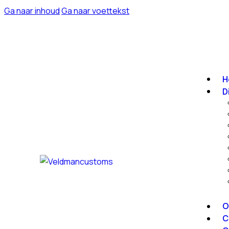
Ga naar inhoud
Ga naar voettekst
H
D
O
C