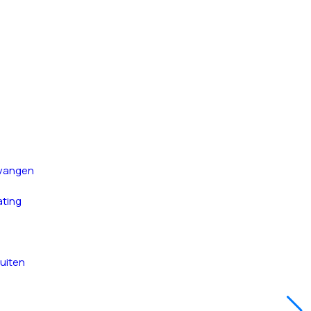
rvangen
ting
uiten