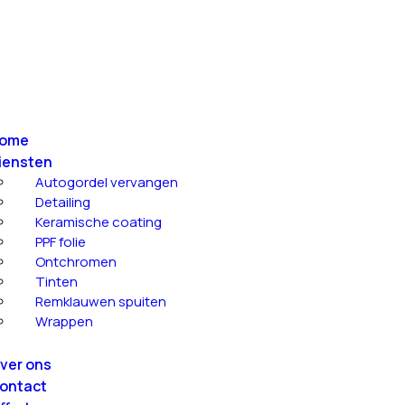
ome
iensten
Autogordel vervangen
Detailing
Keramische coating
PPF folie
Ontchromen
Tinten
Remklauwen spuiten
Wrappen
ver ons
ontact